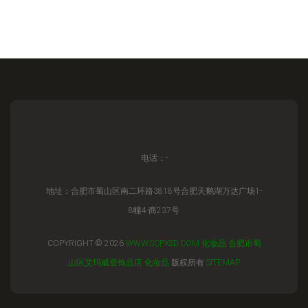
电话：-
地址：合肥市蜀山区南二环路3818号合肥天鹅湖万达广场1-
8幢4-商237号
COPYRIGHT © 2026
WWW.SCPXSD.COM
化妆品
合肥市蜀
山区艾玛威登饰品店
化妆品
版权所有
SITEMAP