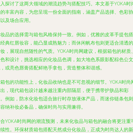
深入探讨了这两大领域的潮流趋势与搭配技巧。本文基于YOKA时
网的丰富内容，为您呈现一份全面的指南，涵盖产品选择、色彩
调以及场合应用。
化妆品的选择需与箱包风格保持一致。例如，优雅的皮革手提包
配经典红唇妆容，能凸显成熟魅力；而休闲帆布包则更适合清透
裸妆，展现自然随性的气质。YOKA时尚网建议，根据箱包的材质
颜色和设计，挑选相应的化妆品色调，如大地色系眼影配棕色公
包，或亮色唇膏搭配鲜艳手拿包，营造整体和谐感。
在箱包的功能性上，化妆品收纳也是不可忽视的细节。YOKA时尚
指出，现代箱包设计越来越注重内部隔层，便于携带护肤品和彩
妆。例如，防水化妆包适合旅行时存放液体产品，而迷你链条包
能容纳补妆必备品，确保时尚与实用兼得。
结合YOKA时尚网的潮流预测，未来化妆品与箱包的融合将更注重
持续性。环保材质箱包搭配天然成分化妆品，正成为时尚达人的