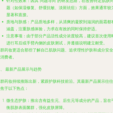
针对性效果
：因其“问题导向”的研发思路，在改善特定肌肤
题（如保湿修复、舒缓抗敏、淡斑祛痘）方面，效果通常较
显著和直接。
质地与肤感
：产品质地多样，从清爽的凝胶到滋润的面霜都
涵盖，注重肤感体验，力求在有效的同时保持舒适。
注意事项
：由于部分产品活性成分浓度较高，建议首次使用
进行耳后或手臂内侧的皮肤测试，并遵循说明建立耐受。
慧群药妆更适合那些了解自己肌肤问题、追求理性护肤和成分安
的消费者。
、 最新产品展示与趋势
慧群药妆持续推陈出新，紧跟护肤科技前沿。其最新产品展示往
聚焦于以下热点：
微生态护肤
：推出含有益生元、后生元等成分的产品，旨在
衡肌肤表面菌群，强化皮肤屏障。