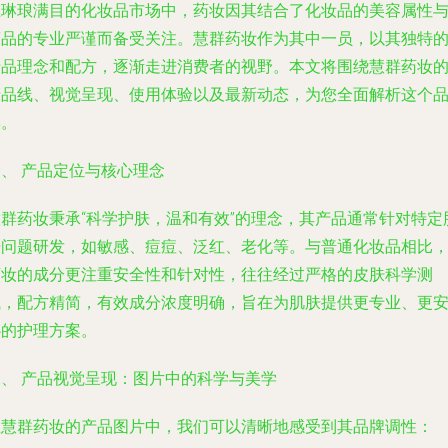
在琳琅满目的化妆品市场中，药妆因其结合了化妆品的美容属性
药品的专业严谨而备受关注。慧群药妆作为其中一员，以其独特
产品理念和配方，逐渐走进消费者的视野。本文将围绕慧群药妆
产品线、视觉呈现、使用体验以及最新动态，为您全面解析这个
牌。
、 产品定位与核心理念
慧群药妆秉承“科学护肤，温和有效”的理念，其产品通常针对特定
肤问题研发，如敏感、痘痘、泛红、老化等。与普通化妆品相比
药妆的成分更注重安全性和针对性，往往经过严格的皮肤科学测
试，配方精简，有效成分浓度明确，旨在为肌肤提供更专业、更
心的护理方案。
二、 产品视觉呈现：图片中的科学与美学
在慧群药妆的产品图片中，我们可以清晰地感受到其品牌调性：