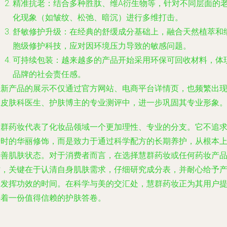
精准抗老
：结合多种胜肽、维A衍生物等，针对不同层面的
化现象（如皱纹、松弛、暗沉）进行多维打击。
舒敏修护升级
：在经典的舒缓成分基础上，融合天然植萃和
胞级修护科技，应对因环境压力导致的敏感问题。
可持续包装
：越来越多的产品开始采用环保可回收材料，体
品牌的社会责任感。
最新产品的展示不仅通过官方网站、电商平台详情页，也频繁出
在皮肤科医生、护肤博主的专业测评中，进一步巩固其专业形象
慧群药妆代表了化妆品领域一个更加理性、专业的分支。它不追
瞬时的华丽修饰，而是致力于通过科学配方的长期养护，从根本
改善肌肤状态。对于消费者而言，在选择慧群药妆或任何药妆产
时，关键在于认清自身肌肤需求，仔细研究成分表，并耐心给予
品发挥功效的时间。在科学与美的交汇处，慧群药妆正为其用户
供着一份值得信赖的护肤答卷。