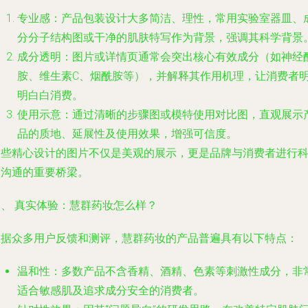
专业感
：产品包装设计大多简洁、理性，常用实验室器皿、
分分子结构图或干净的肌肤特写作为背景，强调其科学背景
成分透明
：图片或详情页通常会突出核心有效成分（如神经
胺、维生素C、烟酰胺等），并解释其作用机理，让消费者
明白白消费。
使用示意
：通过清晰的步骤图或模特使用对比图，直观展示
品的质地、延展性及使用效果，增强可信度。
这些精心设计的图片不仅是美观的展示，更是品牌与消费者进行
学沟通的重要桥梁。
三、 真实体验：慧群药妆怎么样？
根据众多用户反馈和测评，慧群药妆的产品普遍具有以下特点：
温和性
：多数产品不含香精、酒精、色素等刺激性成分，非
适合敏感肌及追求成分安全的消费者。