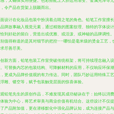
质感，又确保实用便捷。色彩搭配上大胆运用渐变、金属光泽等
素，令产品在货架上脱颖而出。
平面设计在化妆品包装中扮演着点睛之笔的角色。铅笔工作室擅
将品牌故事融入视觉元素，通过精致的图案纹理、独特的字体设
和恰到好处的留白，营造出或优雅、或活泼、或神秘的品牌调性
特别值得称道的是其对细节的把控——哪怕是毫米级的烫金工艺，
力求尽善尽美。
在创新方面，铅笔包装工作室突破传统框架，将可持续理念融入
计。可替换内芯的包装结构、可降解材料的应用，不仅响应环保
流，更成为品牌价值观的有力传达。同时，团队巧妙运用特殊工
如浮雕、镂空等，赋予包装触觉层面的惊喜体验。
纵观铅笔先生的原创作品，不难发现其成功秘诀在于：始终以消
者体验为中心，将艺术审美与商业价值有机结合。这些设计不仅
升了产品附加值，更在潜移默化中强化品牌认知，成为连接产品